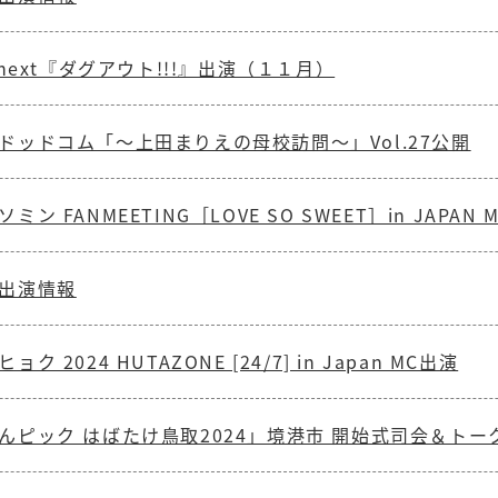
anext『ダグアウト!!!』出演（１１月）
ドッドコム「〜上田まりえの母校訪問〜」Vol.27公開
ミン FANMEETING［LOVE SO SWEET］in JAPAN
出演情報
ク 2024 HUTAZONE [24/7] in Japan MC出演
んピック はばたけ鳥取2024」境港市 開始式司会＆トー