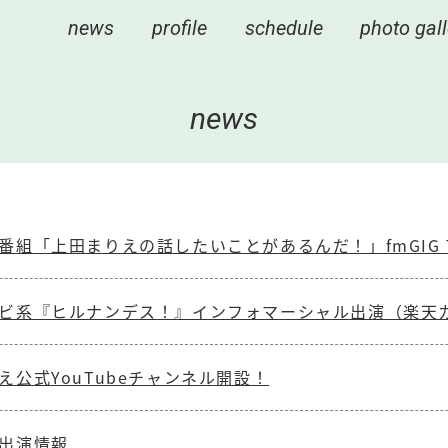
news
profile
schedule
photo gall
news
番組「上田まりえの話したいことがあるんだ！」fmGIG 
ビ系『ヒルナンデス！』インフォマーシャル出演（楽天カ
え公式YouTubeチャンネル開設！
出演情報