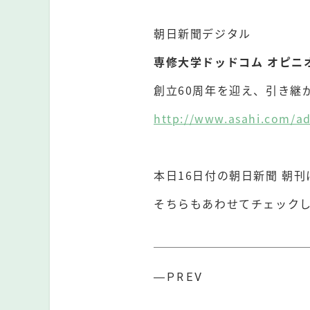
⠀
朝日新聞デジタル
専修大学ドッドコム
オピニオ
創立60周年を迎え、引き継
http://www.asahi.com/a
⠀
本日16日付の朝日新聞 朝
そちらもあわせてチェック
―PREV