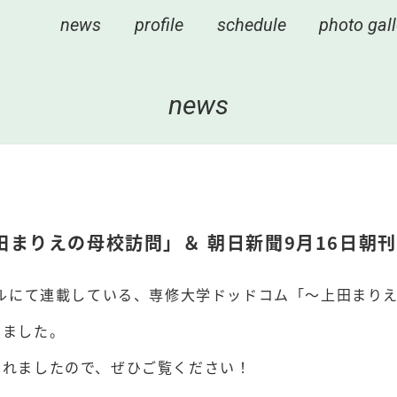
news
profile
schedule
photo gall
news
まりえの母校訪問」＆ 朝日新聞9月16日朝刊
タルにて連載している、専修大学ドッドコム「〜上田まり
しました。
されましたので、ぜひご覧ください！