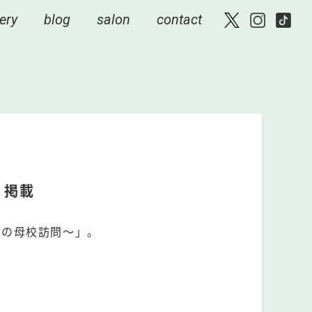
ery
blog
salon
contact
 掲載
えの母校訪問〜」。