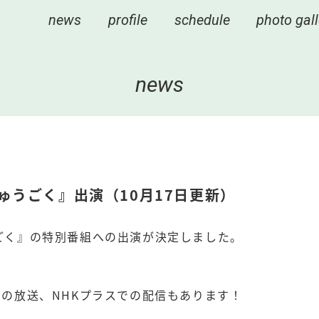
news
profile
schedule
photo gall
news
ゅうごく』出演（10月17日更新）
ごく』の特別番組への出演が決定しました。
。
での放送、NHKプラスでの配信もあります！