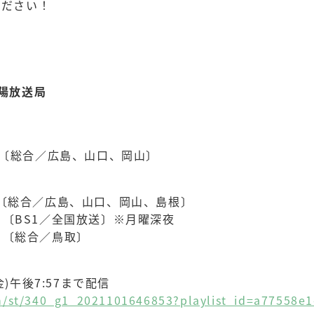
ください！
陽放送局
9:55 〔総合／広島、山口、岡山〕
7:55 〔総合／広島、山口、岡山、島根〕
:35 〔BS1／全国放送〕※月曜深夜
:55 〔総合／鳥取〕
(金)午後7:57まで配信
ch/st/340_g1_2021101646853?playlist_id=a77558e