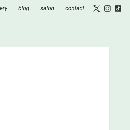
ery
blog
salon
contact